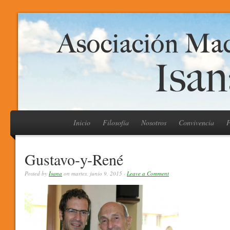
Inicio
Filosofía
Nosotros
Convivencia
P
Gustavo-y-René
Posted by
Isana
on martes, junio 9, 2015 ·
Leave a Comment