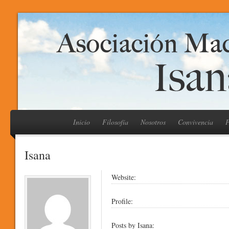
Inicio
Filosofía
Nosotros
Convivencia
P
Isana
Website:
Profile:
Posts by Isana: