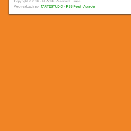
Copyright © 2026 · All Rights Reserved · Isana
Web realizada por
TARTESTUDIO
·
RSS Feed
·
Acceder