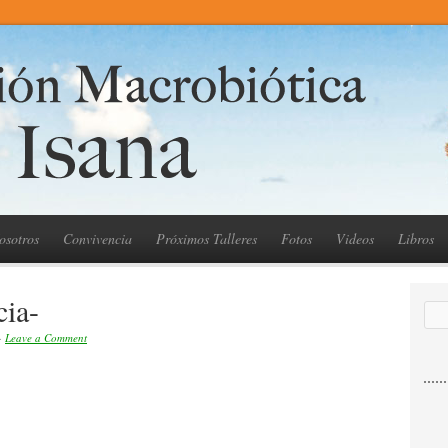
osotros
Convivencia
Próximos Talleres
Fotos
Videos
Libros
cia-
 ·
Leave a Comment