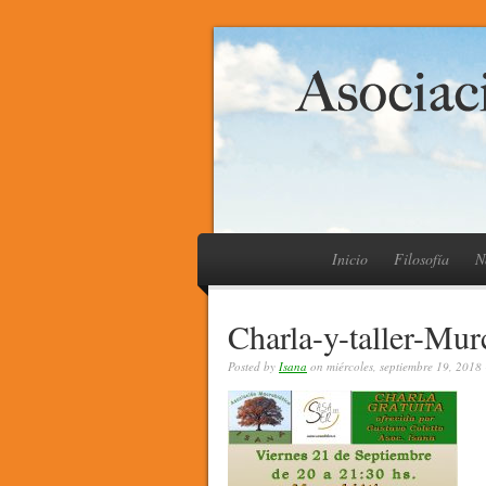
Inicio
Filosofía
N
Charla-y-taller-Mur
Posted by
Isana
on miércoles, septiembre 19, 2018