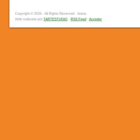
Copyright © 2026 · All Rights Reserved · Isana
Web realizada por
TARTESTUDIO
·
RSS Feed
·
Acceder