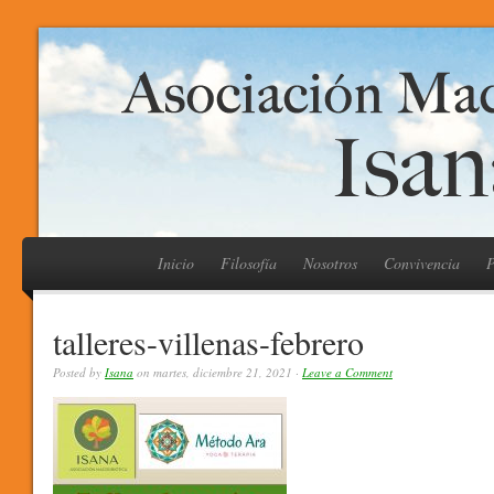
Inicio
Filosofía
Nosotros
Convivencia
P
talleres-villenas-febrero
Posted by
Isana
on martes, diciembre 21, 2021 ·
Leave a Comment