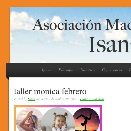
Inicio
Filosofía
Nosotros
Convivencia
P
taller monica febrero
Posted by
Isana
on martes, diciembre 20, 2022 ·
Leave a Comment