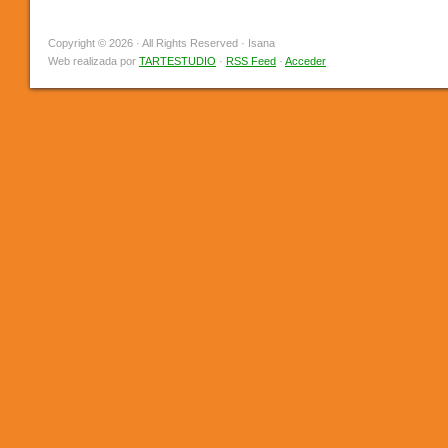
Copyright © 2026 · All Rights Reserved · Isana
Web realizada por
TARTESTUDIO
·
RSS Feed
·
Acceder