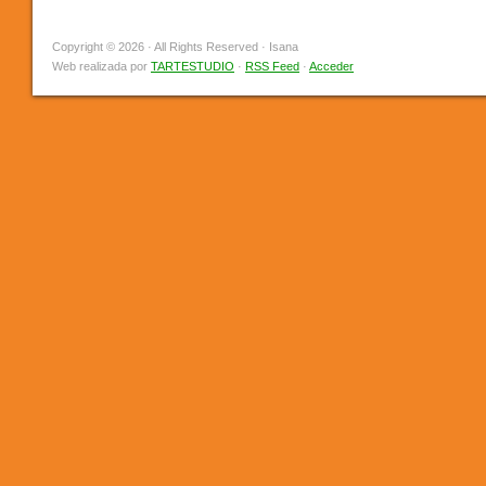
Copyright © 2026 · All Rights Reserved · Isana
Web realizada por
TARTESTUDIO
·
RSS Feed
·
Acceder