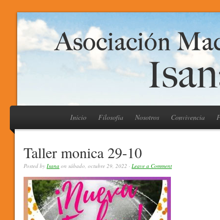
Inicio
Filosofía
Nosotros
Convivencia
P
Taller monica 29-10
Posted by
Isana
on sábado, octubre 29, 2022 ·
Leave a Comment