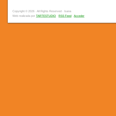
Copyright © 2026 · All Rights Reserved · Isana
Web realizada por
TARTESTUDIO
·
RSS Feed
·
Acceder