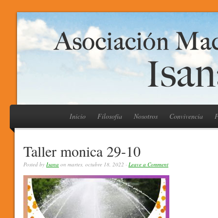
Inicio
Filosofía
Nosotros
Convivencia
P
Taller monica 29-10
Posted by
Isana
on martes, octubre 18, 2022 ·
Leave a Comment