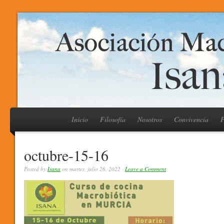
Inicio
Filosofía
Nosotros
Convivencia
P
octubre-15-16
Posted by
Isana
on martes, julio 26, 2022 ·
Leave a Comment