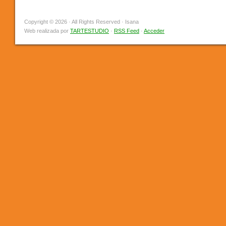
Copyright © 2026 · All Rights Reserved · Isana
Web realizada por
TARTESTUDIO
·
RSS Feed
·
Acceder