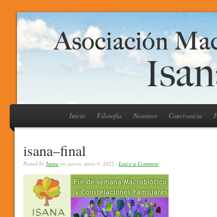
Inicio
Filosofía
Nosotros
Convivencia
P
isana–final
Posted by
Isana
on jueves, junio 9, 2022 ·
Leave a Comment