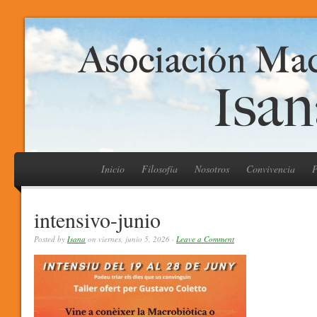
Inicio
Filosofía
Nosotros
Convivencia
P
intensivo-junio
Posted by
Isana
on viernes, junio 5, 2026 ·
Leave a Comment