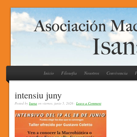
Inicio
Filosofía
Nosotros
Convivencia
P
intensiu juny
Posted by
Isana
on viernes, junio 5, 2026 ·
Leave a Comment