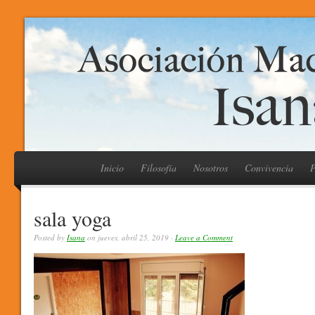
Inicio
Filosofía
Nosotros
Convivencia
P
sala yoga
Posted by
Isana
on jueves, abril 25, 2019 ·
Leave a Comment