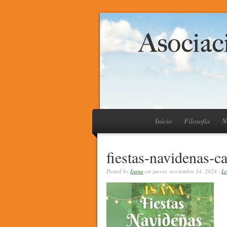
Inicio
Filosofía
N
fiestas-navidenas-c
Posted by
Isana
on jueves, noviembre 14, 2024 ·
Le