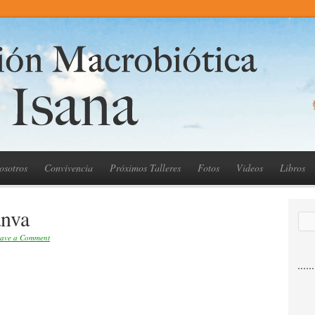
osotros
Convivencia
Próximos Talleres
Fotos
Videos
Libros
anva
ave a Comment