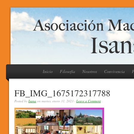
Inicio
Filosofía
Nosotros
Convivencia
P
FB_IMG_1675172317788
Posted by
Isana
on martes, enero 31, 2023 ·
Leave a Comment