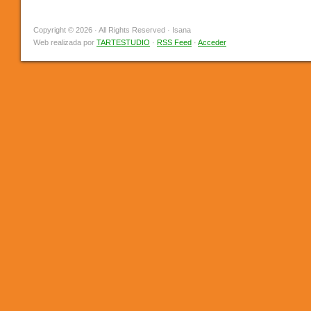
Copyright © 2026 · All Rights Reserved · Isana
Web realizada por
TARTESTUDIO
·
RSS Feed
·
Acceder