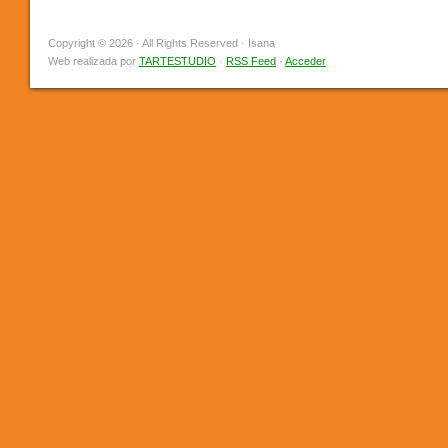
Copyright © 2026 · All Rights Reserved · Isana
Web realizada por
TARTESTUDIO
·
RSS Feed
·
Acceder