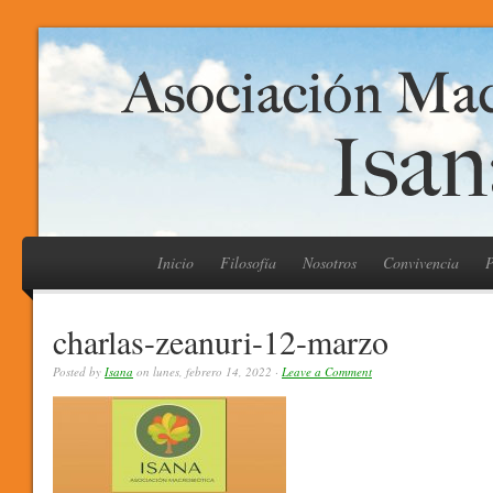
Inicio
Filosofía
Nosotros
Convivencia
P
charlas-zeanuri-12-marzo
Posted by
Isana
on lunes, febrero 14, 2022 ·
Leave a Comment