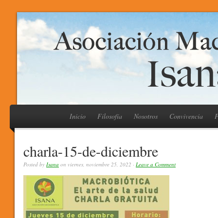
Inicio
Filosofía
Nosotros
Convivencia
P
charla-15-de-diciembre
Posted by
Isana
on viernes, noviembre 25, 2022 ·
Leave a Comment