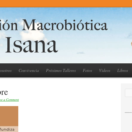
osotros
Convivencia
Próximos Talleres
Fotos
Videos
Libros
bre
ve a Comment