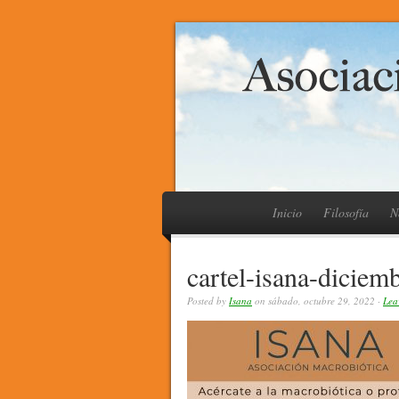
Inicio
Filosofía
N
cartel-isana-diciem
Posted by
Isana
on sábado, octubre 29, 2022 ·
Lea