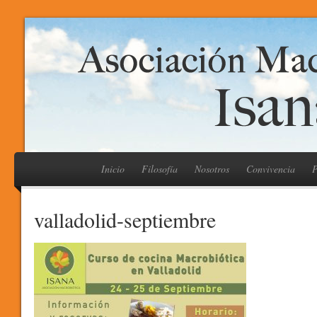
Inicio
Filosofía
Nosotros
Convivencia
P
valladolid-septiembre