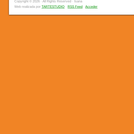
Copyright © 2026 · All Rights Reserved · Isana
Web realizada por
TARTESTUDIO
·
RSS Feed
·
Acceder