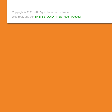
Copyright © 2026 · All Rights Reserved · Isana
Web realizada por
TARTESTUDIO
·
RSS Feed
·
Acceder