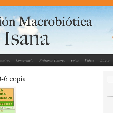
osotros
Convivencia
Próximos Talleres
Fotos
Videos
Libros
0-6 copia