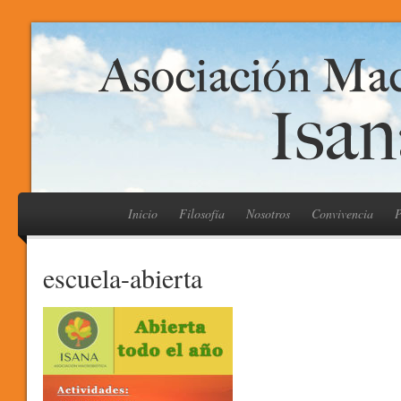
Inicio
Filosofía
Nosotros
Convivencia
P
escuela-abierta