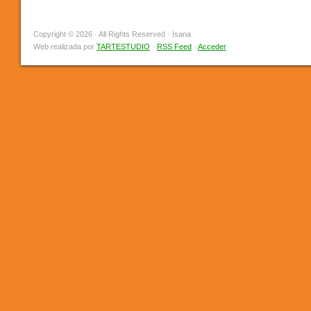
Copyright © 2026 · All Rights Reserved · Isana
Web realizada por
TARTESTUDIO
·
RSS Feed
·
Acceder