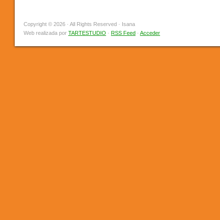
Copyright © 2026 · All Rights Reserved · Isana
Web realizada por
TARTESTUDIO
·
RSS Feed
·
Acceder