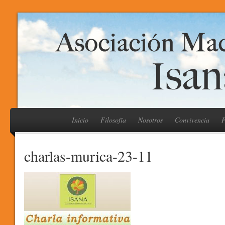
Inicio
Filosofía
Nosotros
Convivencia
P
charlas-murica-23-11