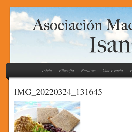
Inicio
Filosofía
Nosotros
Convivencia
P
IMG_20220324_131645