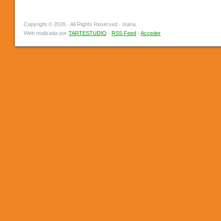
Copyright © 2026 · All Rights Reserved · Isana
Web realizada por
TARTESTUDIO
·
RSS Feed
·
Acceder