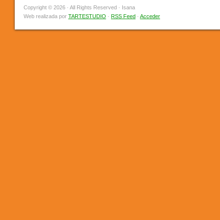
Copyright © 2026 · All Rights Reserved · Isana
Web realizada por
TARTESTUDIO
·
RSS Feed
·
Acceder