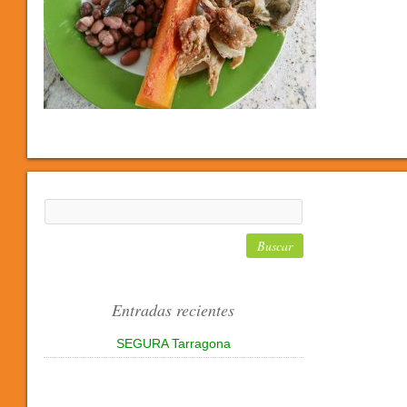
Entradas recientes
SEGURA Tarragona