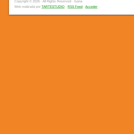
Copyright © 2026 · All Rights Reserved · Isana
Web realizada por
TARTESTUDIO
·
RSS Feed
·
Acceder