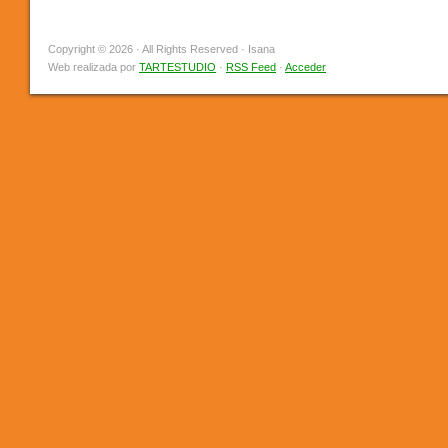
Copyright © 2026 · All Rights Reserved · Isana
Web realizada por
TARTESTUDIO
·
RSS Feed
·
Acceder