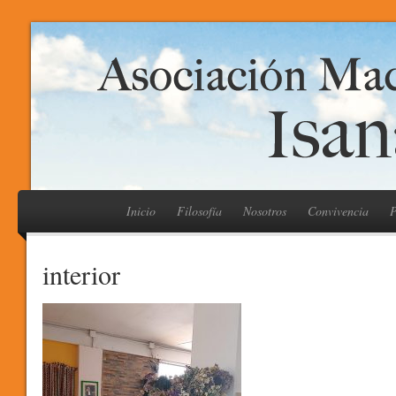
Inicio
Filosofía
Nosotros
Convivencia
P
interior