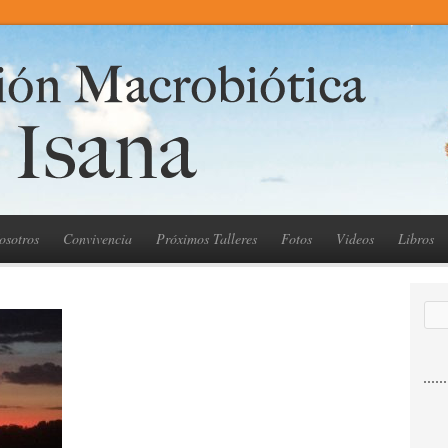
osotros
Convivencia
Próximos Talleres
Fotos
Videos
Libros