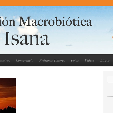
osotros
Convivencia
Próximos Talleres
Fotos
Videos
Libros