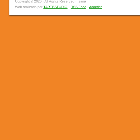
Copyright © 2026 · All Rights Reserved · Isana
Web realizada por
TARTESTUDIO
·
RSS Feed
·
Acceder