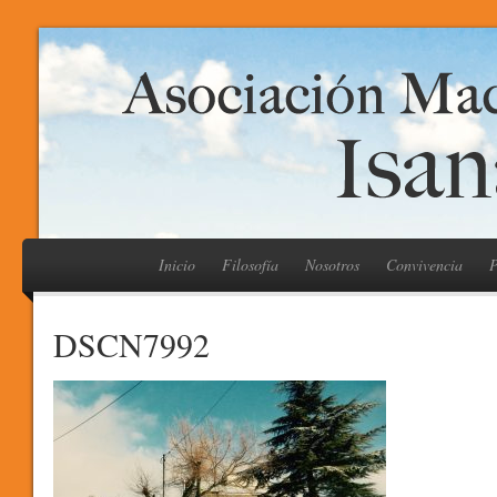
Inicio
Filosofía
Nosotros
Convivencia
P
DSCN7992