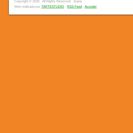
Copyright © 2026 · All Rights Reserved · Isana
Web realizada por
TARTESTUDIO
·
RSS Feed
·
Acceder