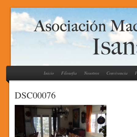
Inicio
Filosofía
Nosotros
Convivencia
P
DSC00076