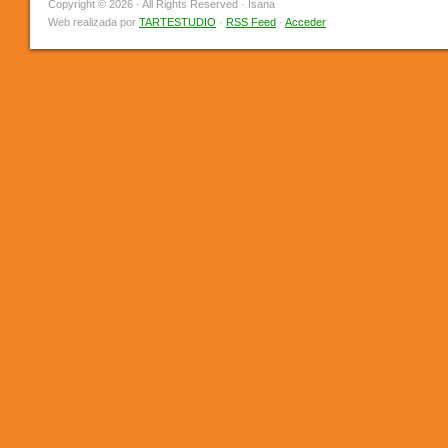
Copyright © 2026 · All Rights Reserved · Isana
Web realizada por
TARTESTUDIO
·
RSS Feed
·
Acceder