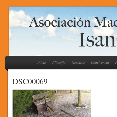
Inicio
Filosofía
Nosotros
Convivencia
P
DSC00069