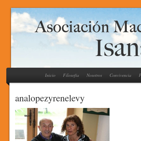
Inicio
Filosofía
Nosotros
Convivencia
P
analopezyrenelevy