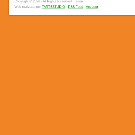
Copyright © 2026 · All Rights Reserved · Isana
Web realizada por
TARTESTUDIO
·
RSS Feed
·
Acceder