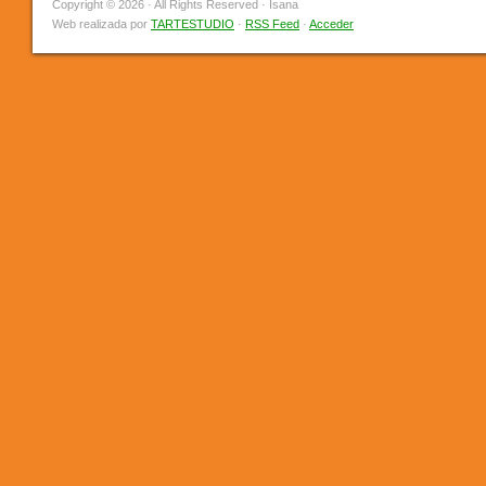
Copyright © 2026 · All Rights Reserved · Isana
Web realizada por
TARTESTUDIO
·
RSS Feed
·
Acceder