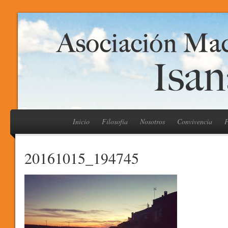
Inicio
Filosofía
Nosotros
Convivencia
P
20161015_194745