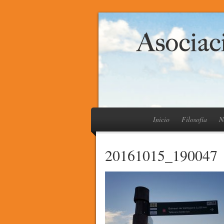
Inicio
Filosofía
N
20161015_190047