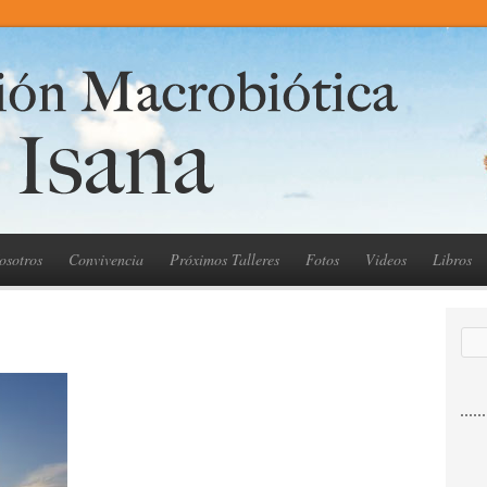
osotros
Convivencia
Próximos Talleres
Fotos
Videos
Libros